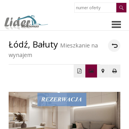
Łódź,
Bałuty
Strona
Mieszkanie na
wynajem
główn
Oferty
O
+
−
firmie
Pracow
Partne