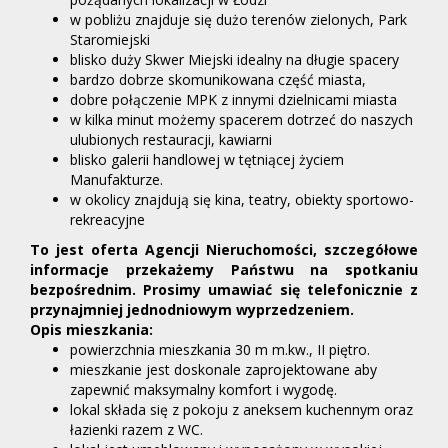
w pobliżu znajduje się dużo terenów zielonych, Park
Staromiejski
blisko duży Skwer Miejski idealny na długie spacery
bardzo dobrze skomunikowana część miasta,
dobre połączenie MPK z innymi dzielnicami miasta
w kilka minut możemy spacerem dotrzeć do naszych
ulubionych restauracji, kawiarni
blisko galerii handlowej w tętniącej życiem
Manufakturze.
w okolicy znajdują się kina, teatry, obiekty sportowo-
rekreacyjne
To jest oferta Agencji Nieruchomości, szczegółowe
informacje przekażemy Państwu na spotkaniu
bezpośrednim. Prosimy umawiać się telefonicznie z
przynajmniej jednodniowym wyprzedzeniem.
Opis mieszkania:
powierzchnia mieszkania 30 m m.kw., II piętro.
mieszkanie jest doskonale zaprojektowane aby
zapewnić maksymalny komfort i wygodę.
lokal składa się z pokoju z aneksem kuchennym oraz
łazienki razem z WC.