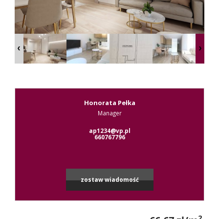
Kontak
RODO
Honorata Pełka
Manager
Leaflet
|
© MapTiler
©
OpenStreetMap
contributors
ap1234@vp.pl
660767796
zostaw wiadomość
2