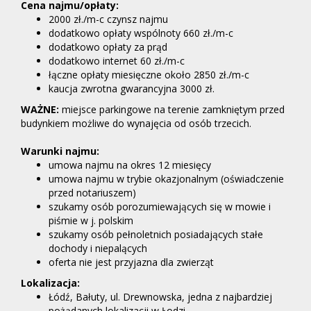
Cena najmu/opłaty:
2000 zł./m-c czynsz najmu
dodatkowo opłaty wspólnoty 660 zł./m-c
dodatkowo opłaty za prąd
dodatkowo internet 60 zł./m-c
łączne opłaty miesięczne około 2850 zł./m-c
kaucja zwrotna gwarancyjna 3000 zł.
WAŻNE:
miejsce parkingowe na terenie zamkniętym przed
budynkiem możliwe do wynajęcia od osób trzecich.
Warunki najmu:
umowa najmu na okres 12 miesięcy
umowa najmu w trybie okazjonalnym (oświadczenie
przed notariuszem)
szukamy osób porozumiewających się w mowie i
piśmie w j. polskim
szukamy osób pełnoletnich posiadających stałe
dochody i niepalących
oferta nie jest przyjazna dla zwierząt
Lokalizacja:
Łódź, Bałuty, ul. Drewnowska, jedna z najbardziej
pożądanych lokalizacji w Łodzi