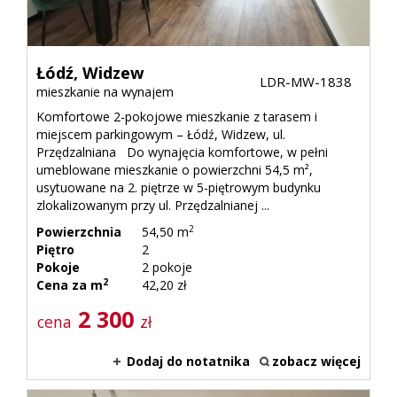
Łódź,
Widzew
LDR-MW-1838
mieszkanie na wynajem
Komfortowe 2-pokojowe mieszkanie z tarasem i
miejscem parkingowym – Łódź, Widzew, ul.
Przędzalniana Do wynajęcia komfortowe, w pełni
umeblowane mieszkanie o powierzchni 54,5 m²,
usytuowane na 2. piętrze w 5-piętrowym budynku
zlokalizowanym przy ul. Przędzalnianej ...
2
Powierzchnia
54,50 m
Piętro
2
Pokoje
2 pokoje
2
Cena za m
42,20 zł
2 300
cena
zł
Dodaj do notatnika
zobacz więcej