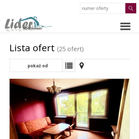
Lista ofert
Strona
(25 ofert)
główn
pokaż od
Oferty
najnowszych
O
firmie
Pracow
Partne