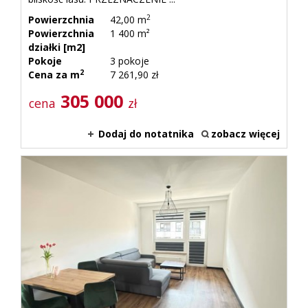
2
Powierzchnia
42,00 m
Powierzchnia
1 400 m²
działki [m2]
Pokoje
3 pokoje
2
Cena za m
7 261,90 zł
305 000
cena
zł
Dodaj do notatnika
zobacz więcej