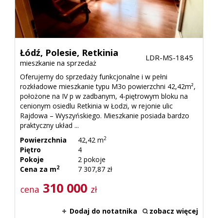
Kontak
Łódź,
Polesie,
Retkinia
LDR-MS-1845
RODO
mieszkanie na sprzedaż
Oferujemy do sprzedaży funkcjonalne i w pełni
rozkładowe mieszkanie typu M3o powierzchni 42,42m²,
położone na IV p w zadbanym, 4-piętrowym bloku na
cenionym osiedlu Retkinia w Łodzi, w rejonie ulic
Rajdowa – Wyszyńskiego. Mieszkanie posiada bardzo
praktyczny układ ...
2
Powierzchnia
42,42 m
Piętro
4
Pokoje
2 pokoje
2
Cena za m
7 307,87 zł
310 000
cena
zł
Dodaj do notatnika
zobacz więcej