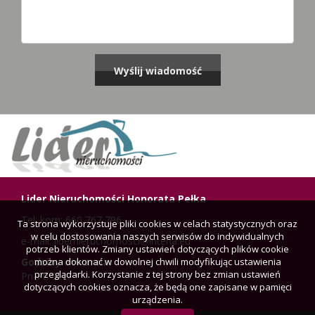
Lider Nieruchomości Honorata Pełka
Tel: kom: 660 767 796
Ta strona wykorzystuje pliki cookies w celach statystycznych oraz
w celu dostosowania naszych serwisów do indywidualnych
e-mail: lidernieruchomosci@interia.eu
potrzeb klientów. Zmiany ustawień dotyczących plików cookie
można dokonać w dowolnej chwili modyfikując ustawienia
Godziny otwarcia:
przeglądarki. Korzystanie z tej strony bez zmian ustawień
Pn-Pt: 9-17
dotyczących cookies oznacza, że będą one zapisane w pamięci
urządzenia.