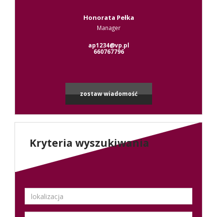
Honorata Pełka
Manager
ap1234@vp.pl
660767796
zostaw wiadomość
Kryteria wyszukiwania