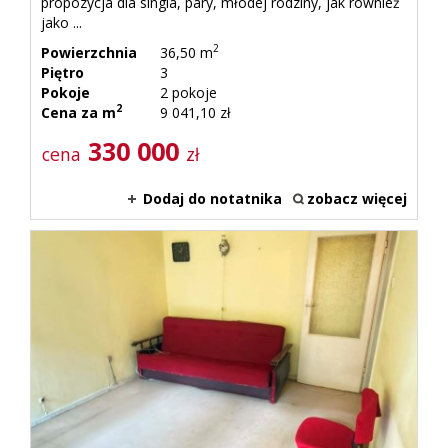
propozycja dla singla, pary, młodej rodziny, jak również
jako ...
2
Powierzchnia
36,50 m
Piętro
3
Pokoje
2 pokoje
2
Cena za m
9 041,10 zł
330 000
cena
zł
Dodaj do notatnika
zobacz więcej