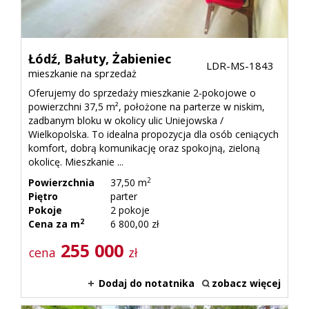
Łódź,
Bałuty,
Żabieniec
LDR-MS-1843
mieszkanie na sprzedaż
Oferujemy do sprzedaży mieszkanie 2-pokojowe o
powierzchni 37,5 m², położone na parterze w niskim,
zadbanym bloku w okolicy ulic Uniejowska /
Wielkopolska. To idealna propozycja dla osób ceniących
komfort, dobrą komunikację oraz spokojną, zieloną
okolicę. Mieszkanie ...
2
Powierzchnia
37,50 m
Piętro
parter
Pokoje
2 pokoje
2
Cena za m
6 800,00 zł
255 000
cena
zł
Dodaj do notatnika
zobacz więcej