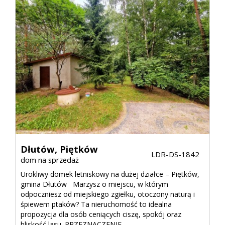
Dłutów,
Piętków
LDR-DS-1842
dom na sprzedaż
Urokliwy domek letniskowy na dużej działce – Piętków,
gmina Dłutów Marzysz o miejscu, w którym
odpoczniesz od miejskiego zgiełku, otoczony naturą i
śpiewem ptaków? Ta nieruchomość to idealna
propozycja dla osób ceniących ciszę, spokój oraz
bliskość lasu. PRZEZNACZENIE ...