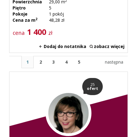
2
Powierzchnia
29,00 m
Piętro
5
Pokoje
1 pokój
2
Cena za m
48,28 zł
1 400
cena
zł
Dodaj do notatnika
zobacz więcej
1
2
3
4
5
następna
25
ofert