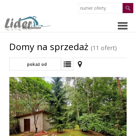
Domy na sprzedaż
Strona
(11 ofert)
główn
pokaż od
Oferty
najnowszych
O
firmie
Pracow
Partne