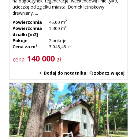
na odpoczynek, regenerację, weekendową i nie tylko,
ucieczkę od zgiełku miasta. Domek letniskowy
drewniany, ...
2
Powierzchnia
46,00 m
Powierzchnia
1 300 m²
działki [m2]
Pokoje
2 pokoje
2
Cena za m
3 043,48 zł
140 000
cena
zł
Dodaj do notatnika
zobacz więcej