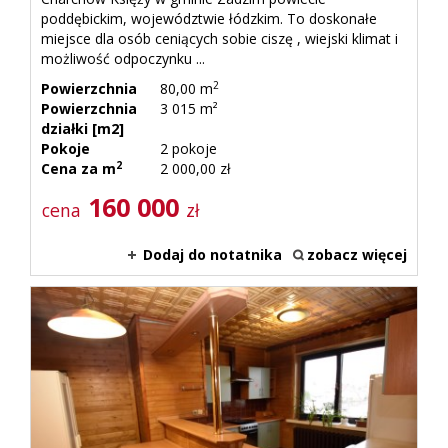
poddębickim, województwie łódzkim. To doskonałe
miejsce dla osób ceniących sobie ciszę , wiejski klimat i
możliwość odpoczynku ...
2
Powierzchnia
80,00 m
Powierzchnia
3 015 m²
działki [m2]
Pokoje
2 pokoje
2
Cena za m
2 000,00 zł
160 000
cena
zł
Dodaj do notatnika
zobacz więcej