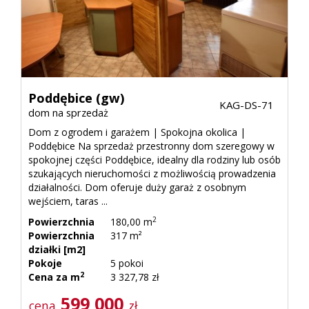
Poddębice (gw)
KAG-DS-71
dom na sprzedaż
Dom z ogrodem i garażem | Spokojna okolica |
Poddębice Na sprzedaż przestronny dom szeregowy w
spokojnej części Poddębice, idealny dla rodziny lub osób
szukających nieruchomości z możliwością prowadzenia
działalności. Dom oferuje duży garaż z osobnym
wejściem, taras ...
2
Powierzchnia
180,00 m
Powierzchnia
317 m²
działki [m2]
Pokoje
5 pokoi
2
Cena za m
3 327,78 zł
599 000
cena
zł