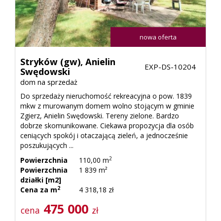
nowa oferta
Stryków (gw),
Anielin
EXP-DS-10204
Swędowski
dom na sprzedaż
Do sprzedaży nieruchomość rekreacyjna o pow. 1839
mkw z murowanym domem wolno stojącym w gminie
Zgierz, Anielin Swędowski. Tereny zielone. Bardzo
dobrze skomunikowane. Ciekawa propozycja dla osób
ceniących spokój i otaczającą zieleń, a jednocześnie
poszukujących ...
2
Powierzchnia
110,00 m
Powierzchnia
1 839 m²
działki [m2]
2
Cena za m
4 318,18 zł
475 000
cena
zł