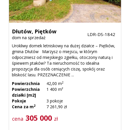
Kontak
Dłutów,
Piętków
LDR-DS-1842
RODO
dom na sprzedaż
Urokliwy domek letniskowy na dużej działce – Piętków,
gmina Dłutów Marzysz o miejscu, w którym
odpoczniesz od miejskiego zgiełku, otoczony naturą i
śpiewem ptaków? Ta nieruchomość to idealna
propozycja dla osób ceniących ciszę, spokój oraz
bliskość lasu. PRZEZNACZENIE ...
2
Powierzchnia
42,00 m
Powierzchnia
1 400 m²
działki [m2]
Pokoje
3 pokoje
2
Cena za m
7 261,90 zł
305 000
cena
zł