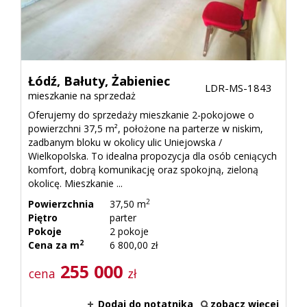
Łódź,
Bałuty,
Żabieniec
LDR-MS-1843
mieszkanie na sprzedaż
Oferujemy do sprzedaży mieszkanie 2-pokojowe o
powierzchni 37,5 m², położone na parterze w niskim,
zadbanym bloku w okolicy ulic Uniejowska /
Wielkopolska. To idealna propozycja dla osób ceniących
komfort, dobrą komunikację oraz spokojną, zieloną
okolicę. Mieszkanie ...
2
Powierzchnia
37,50 m
Piętro
parter
Pokoje
2 pokoje
2
Cena za m
6 800,00 zł
255 000
cena
zł
Dodaj do notatnika
zobacz więcej