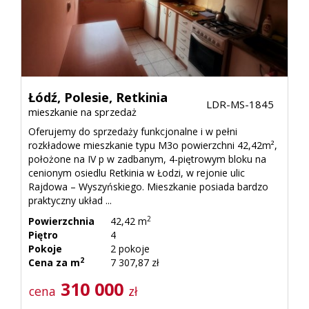
Kontak
RODO
Łódź,
Polesie,
Retkinia
LDR-MS-1845
mieszkanie na sprzedaż
Oferujemy do sprzedaży funkcjonalne i w pełni
rozkładowe mieszkanie typu M3o powierzchni 42,42m²,
położone na IV p w zadbanym, 4-piętrowym bloku na
cenionym osiedlu Retkinia w Łodzi, w rejonie ulic
Rajdowa – Wyszyńskiego. Mieszkanie posiada bardzo
praktyczny układ ...
2
Powierzchnia
42,42 m
Piętro
4
Pokoje
2 pokoje
2
Cena za m
7 307,87 zł
310 000
cena
zł