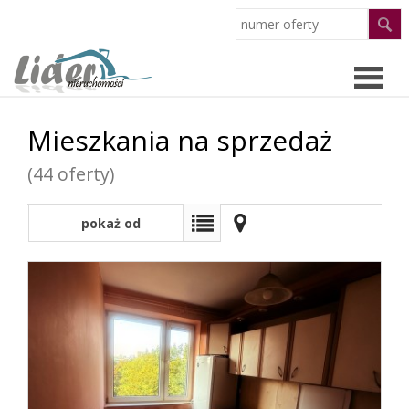
Mieszkania na sprzedaż
Strona
(44 oferty)
główn
Oferty
pokaż od
najnowszych
O
firmie
Pracow
Partne