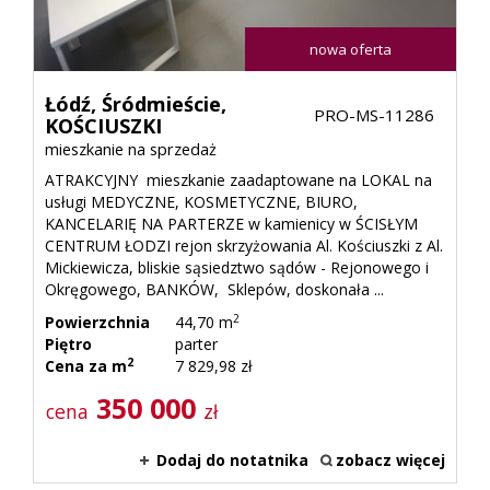
nowa oferta
Łódź,
Śródmieście,
PRO-MS-11286
KOŚCIUSZKI
mieszkanie na sprzedaż
ATRAKCYJNY mieszkanie zaadaptowane na LOKAL na
usługi MEDYCZNE, KOSMETYCZNE, BIURO,
KANCELARIĘ NA PARTERZE w kamienicy w ŚCISŁYM
CENTRUM ŁODZI rejon skrzyżowania Al. Kościuszki z Al.
Mickiewicza, bliskie sąsiedztwo sądów - Rejonowego i
Okręgowego, BANKÓW, Sklepów, doskonała ...
2
Powierzchnia
44,70 m
Piętro
parter
2
Cena za m
7 829,98 zł
350 000
cena
zł
Dodaj do notatnika
zobacz więcej