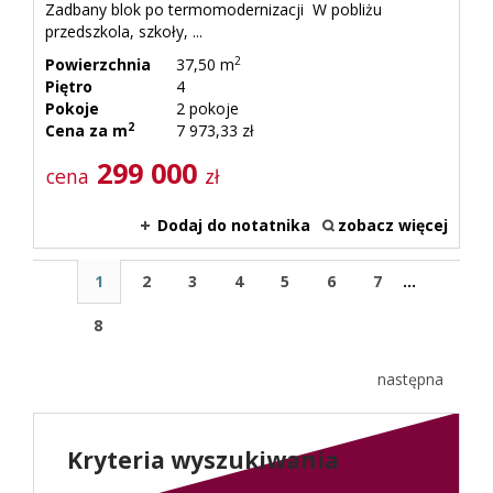
Zadbany blok po termomodernizacji W pobliżu
przedszkola, szkoły, ...
2
Powierzchnia
37,50 m
Piętro
4
Pokoje
2 pokoje
2
Cena za m
7 973,33 zł
299 000
cena
zł
Dodaj do notatnika
zobacz więcej
1
2
3
4
5
6
7
...
8
następna
Kryteria wyszukiwania