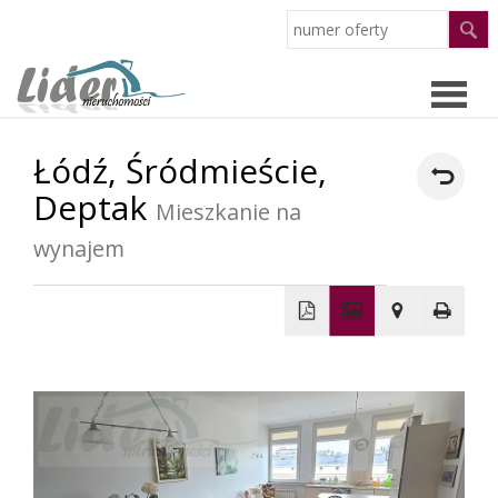
Łódź,
Śródmieście,
Strona
Deptak
Mieszkanie na
główn
Oferty
wynajem
O
+
firmie
−
Pracow
Partne