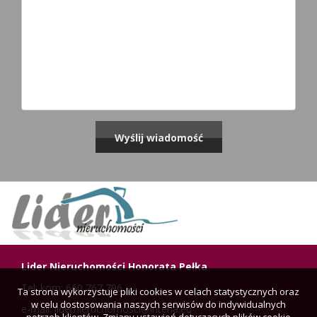
Lider Nieruchomości Honorata Pełka
Tel: kom: 660 767 796
Ta strona wykorzystuje pliki cookies w celach statystycznych oraz
w celu dostosowania naszych serwisów do indywidualnych
e-mail: lidernieruchomosci@interia.eu