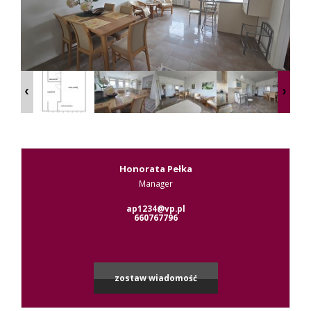
Kontak
RODO
Honorata Pełka
Manager
Leaflet
|
© MapTiler
©
OpenStreetMap
contributors
ap1234@vp.pl
660767796
zostaw wiadomość