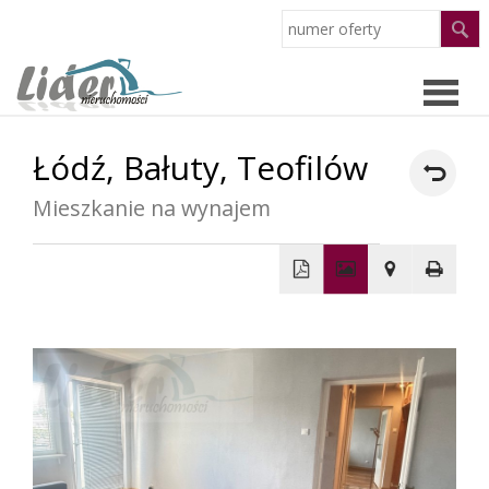
Łódź,
Bałuty,
Teofilów
Strona
Mieszkanie na wynajem
główn
Oferty
O
+
−
firmie
Pracow
Partne