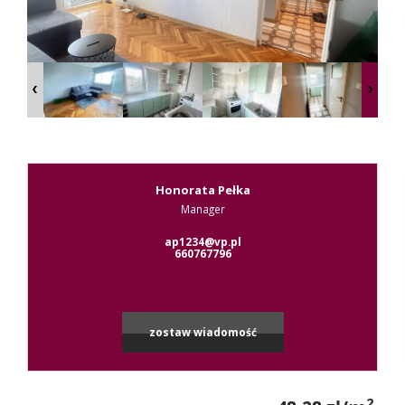
Kontak
RODO
Honorata Pełka
Manager
Leaflet
|
© MapTiler
©
OpenStreetMap
contributors
ap1234@vp.pl
660767796
zostaw wiadomość
2