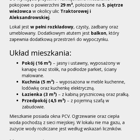
pokojowe o powierzchni
29 m²
, położone na
5. piętrze
wieżowca
w okolicy ulic
Traktorowej i
Aleksandrowskiej
.
Lokal jest
w pełni rozkładowy
, czysty, zadbany oraz
umeblowany. Dodatkowym atutem jest
balkon
, który
zapewnia dodatkową przestrzeń do wypoczynku.
Układ mieszkania:
Pokój (16 m²)
– jasny i ustawny, wyposażony w
kanapę oraz stolik, na podłodze parkiet, ściany
malowane.
Kuchnia (5 m²)
– wyposażona w meble kuchenne,
lodówkę oraz kuchenkę elektryczną.
Łazienka (3 m²)
– z kabiną prysznicową oraz pralką.
Przedpokój (4,5 m²)
– z pojemną szafą w
zabudowie.
Mieszkanie posiada okna PCV. Ogrzewanie oraz ciepła
woda pochodzą z sieci miejskiej. W lokalu nie ma gazu, a
zużycie wody rozliczane jest według wskazań liczników.