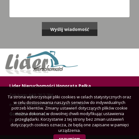
Lider Nieruchomości Honorata Pełka
Tel: kom: 660 767 796
Ta strona wykorzystuje pliki cookies w celach statystycznych oraz
w celu dostosowania naszych serwisów do indywidualnych
e-mail: lidernieruchomosci@interia.eu
potrzeb klientów. Zmiany ustawień dotyczących plików cookie
można dokonać w dowolnej chwili modyfikując ustawienia
Godziny otwarcia:
przeglądarki. Korzystanie z tej strony bez zmian ustawień
Pn-Pt: 9-17
dotyczących cookies oznacza, że będą one zapisane w pamięci
urządzenia.
rozumiem