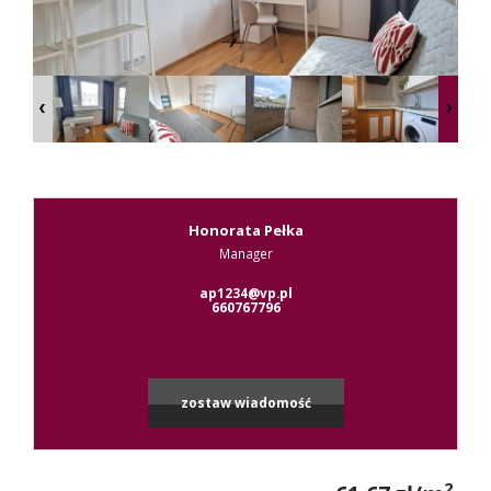
Kontak
RODO
Honorata Pełka
Manager
ap1234@vp.pl
660767796
zostaw wiadomość
2