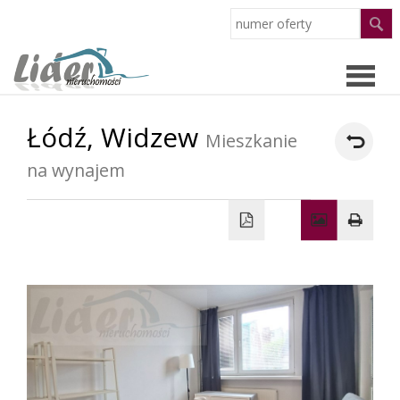
Łódź,
Widzew
Strona
Mieszkanie
na wynajem
główn
Oferty
O
firmie
Pracow
Partne