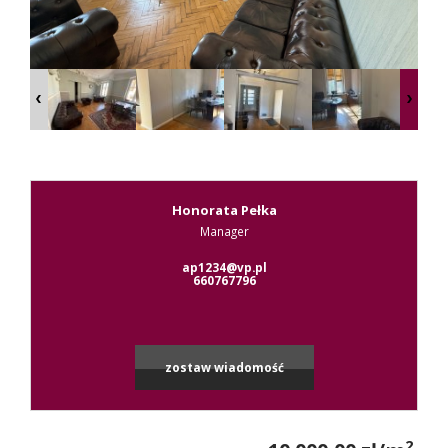
Kontak
RODO
Honorata Pełka
Manager
Leaflet
|
© MapTiler
©
OpenStreetMap
contributors
ap1234@vp.pl
660767796
zostaw wiadomość
2