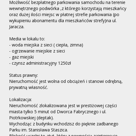
Możliwość bezpłatnego parkowania samochodu na terenie
wewnętrznego podwórka ,z którego korzystają mieszkańcy
oraz dużej ilości miejsc w płatnej strefie parkowania (po
wykupieniu abonamentu dla mieszkańców strefy)na ul.
Jaracza.
Media w lokalu to:
- woda miejska z sieci ( ciepła, zimna)
- ogrzewanie miejskie z sieci
- gaz miejski
- czynsz administracyjny 1250zł
Status prawny:
Nieruchomość jest wolna od obciążeń i stanowi odrębną,
prywatną własność.
Lokalizacja:
Nieruchomość zlokalizowana jest w prestiżowej części
miasta tylko 5 minut od Dworca Fabrycznego i ul.
Piotrkowskiej (deptak).
Wychodząc z budynku wchodzisz do pięknie zadbanego
Parku im. Stanisława Staszica.
Bliskość uczelni to atut, który z pewnością zainteresuje