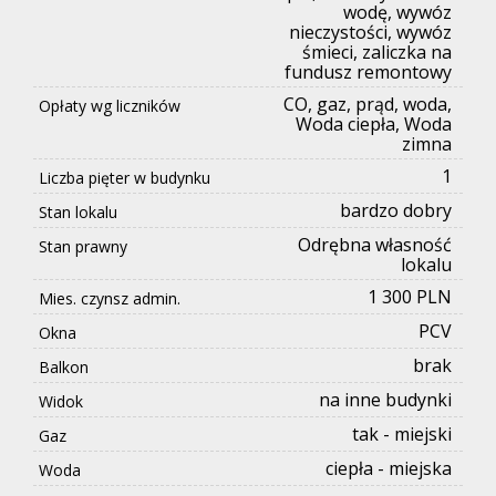
wodę, wywóz
nieczystości, wywóz
śmieci, zaliczka na
fundusz remontowy
CO, gaz, prąd, woda,
Opłaty wg liczników
Woda ciepła, Woda
zimna
1
Liczba pięter w budynku
bardzo dobry
Stan lokalu
Odrębna własność
Stan prawny
lokalu
1 300 PLN
Mies. czynsz admin.
PCV
Okna
brak
Balkon
na inne budynki
Widok
tak - miejski
Gaz
ciepła - miejska
Woda