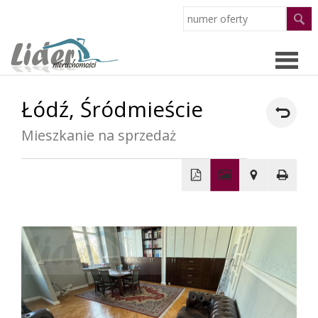
Łódź,
Śródmieście
Strona
Mieszkanie na sprzedaż
główn
Oferty
O
+
−
firmie
Pracow
Partne