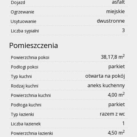
asfalt
Dojazd
miejskie
Ogrzewanie
dwustronne
Usytuowanie
3
Liczba sypialni
Pomieszczenia
2
38,17,8 m
Powierzchnia pokoi
parkiet
Podłogi pokoi
otwarta na pokój
Typ kuchni
aneks kuchenny
Rodzaj kuchni
2
4,00 m
Powierzchnia kuchni
parkiet
Podłoga kuchni
razem z wc
Typ łazienki
1
Liczba łazienek
2
4,50 m
Powierzchnia łazienki