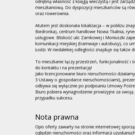
odrębną własność z księgą wieczystą i jest zarząd
mieszkaniową. Do dyspozycji mieszkańców są równ
oraz rowerownia.
Atutem jest doskonała lokalizacja – w pobliżu znajd
Biedronka), centrum handlowe Nowa Tkalnia, rynec
usługowe. Bliskość ulic Zamkowej i Moniuszki zap
komunikacji miejskiej (tramwaje i autobusy), co u
Łodzi. W niedalekiej odległości znajduje się także 
To mieszkanie łączy przestrzeń, funkcjonalność i ś
do kontaktu i na prezentację!
Jako licencjonowane biuro nieruchomości działamy 
3 Ustawy o gospodarce nieruchomościami), prezent
odbywa się wyłącznie po podpisaniu Umowy Pośre
Biuro pobiera wynagrodzenie prowizyjne za swoją 
przypadku sukcesu.
Nota prawna
Opis oferty zawarty na stronie internetowej sporz
oględzin nieruchomości oraz informacji uzyskanyc