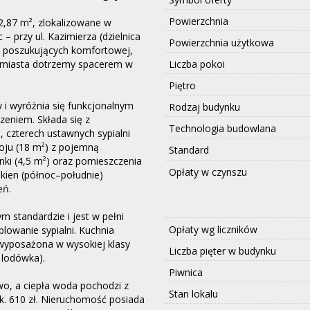
Powierzchnia
,87 m², zlokalizowane w
– przy ul. Kazimierza (dzielnica
Powierzchnia użytkowa
ób poszukujących komfortowej,
m miasta dotrzemy spacerem w
Liczba pokoi
Piętro
y i wyróżnia się funkcjonalnym
Rodzaj budynku
niem. Składa się z
Technologia budowlana
, czterech ustawnych sypialni
koju (18 m²) z pojemną
Standard
ki (4,5 m²) oraz pomieszczenia
Opłaty w czynszu
kien (północ–południe)
eń.
standardzie i jest w pełni
Opłaty wg liczników
owanie sypialni. Kuchnia
 wyposażona w wysokiej klasy
Liczba pięter w budynku
 lodówka).
Piwnica
o, a ciepła woda pochodzi z
Stan lokalu
. 610 zł. Nieruchomość posiada