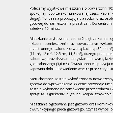
Polecamy wyjątkowe mieszkanie o powierzchni 102
spokojnej i dobrze skomunikowanej części Pabianic 
Bugaj). To idealna propozycja dla rodzin oraz os
gotowej do zamieszkania przestrzeni. Do centru
zaledwie 15 minut.
Mieszkanie usytuowane jest na 2. piętrze kamienic
układem pomieszczeń oraz nowoczesnym wykończe
przestronnego salonu z otwartą kuchnią (32,44 m²)
(11 m², 12 m², 12,5 m², 11,3 m²), dużego przedpo
zabudową oraz drzwiami antywłamaniowymi, łazien
gospodarczego (3,6 m²). Dwustronna ekspozycja o
zapewnia dobre doświetlenie wnętrz przez cały dzi
Nieruchomość została wykończona w nowoczesnym 
gotowa do wprowadzenia. W cenie pozostaje umebl
została wykonana na zamówienie przez stolarza i
sprzęt AGD (piekarnik, płyta indukcyjna, zmywarka,
Mieszkanie ogrzewane jest gazowo oraz kominkow
dwufunkcyjnego pieca gazowego. Czynsz wynosi ok