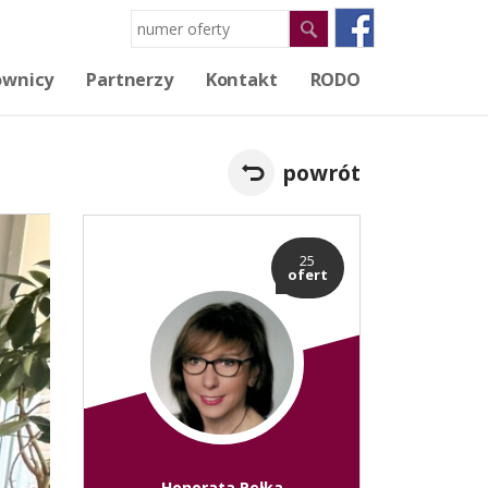
ownicy
Partnerzy
Kontakt
RODO
powrót
25
ofert
Honorata Pełka