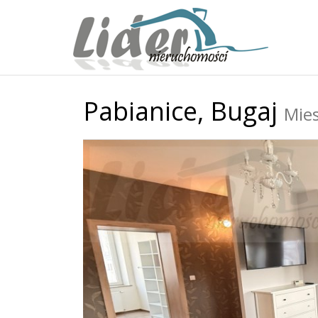
Pabianice,
Bugaj
Mies
+
−