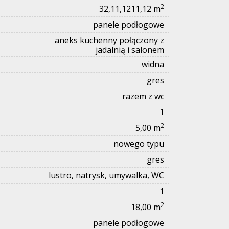
2
32,11,1211,12 m
panele podłogowe
aneks kuchenny połączony z
jadalnią i salonem
widna
gres
razem z wc
1
2
5,00 m
nowego typu
gres
lustro, natrysk, umywalka, WC
1
2
18,00 m
panele podłogowe