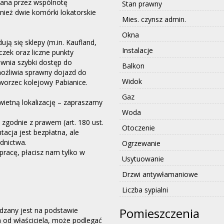
zana przez wspólnotę
Stan prawny
ież dwie komórki lokatorskie
Mies. czynsz admin.
Okna
ują się sklepy (m.in. Kaufland,
Instalacje
zek oraz liczne punkty
ewnia szybki dostęp do
Balkon
możliwia sprawny dojazd do
Widok
dworzec kolejowy Pabianice.
Gaz
wietną lokalizację – zapraszamy
Woda
zgodnie z prawem (art. 180 ust.
Otoczenie
acja jest bezpłatna, ale
dnictwa.
Ogrzewanie
pracę, płacisz nam tylko w
Usytuowanie
Drzwi antywłamaniowe
Liczba sypialni
Pomieszczenia
ądzany jest na podstawie
h od właściciela, może podlegać