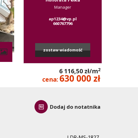
Manager
ap1234@vp.pl
660767796
zostaw wiadomość
contributors
2
6 116,50 zł/m
630 000 zł
cena:
Dodaj do notatnika
LDR-MS-1827