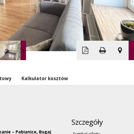
Leaflet
|
© MapTiler
©
OpenStreetMap
ytowy
Kalkulator kosztów
Szczegóły
anie – Pabianice, Bugaj
Symbol oferty