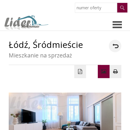
Łódź,
Śródmieście
Strona
Mieszkanie na sprzedaż
główn
Oferty
O
firmie
Pracow
Partne