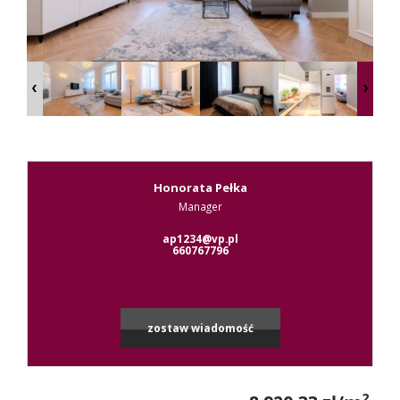
Kontak
RODO
Honorata Pełka
Manager
ap1234@vp.pl
660767796
zostaw wiadomość
2