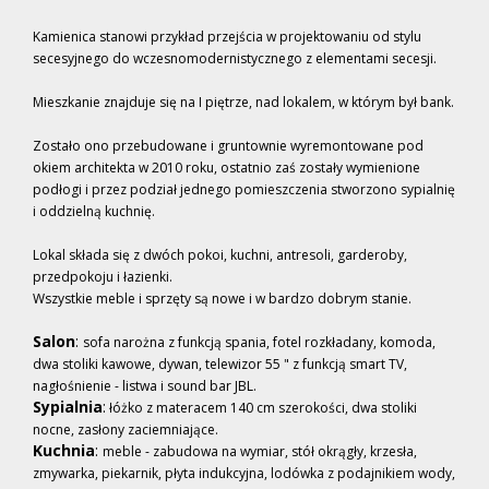
Kamienica stanowi przykład przejścia w projektowaniu od stylu
secesyjnego do wczesnomodernistycznego z elementami secesji.
Mieszkanie znajduje się na I piętrze, nad lokalem, w którym był bank.
Zostało ono przebudowane i gruntownie wyremontowane pod
okiem architekta w 2010 roku, ostatnio zaś zostały wymienione
podłogi i przez podział jednego pomieszczenia stworzono sypialnię
i oddzielną kuchnię.
Lokal składa się z dwóch pokoi, kuchni, antresoli, garderoby,
przedpokoju i łazienki.
Wszystkie meble i sprzęty są nowe i w bardzo dobrym stanie.
Salon
:
sofa narożna z funkcją spania, fotel rozkładany, komoda,
dwa stoliki kawowe, dywan, telewizor 55 " z funkcją smart TV,
nagłośnienie - listwa i sound bar JBL.
Sypialnia
:
łóżko z materacem 140 cm szerokości, dwa stoliki
nocne, zasłony zaciemniające.
Kuchnia
:
meble - zabudowa na wymiar, stół okrągły, krzesła,
zmywarka, piekarnik, płyta indukcyjna, lodówka z podajnikiem wody,