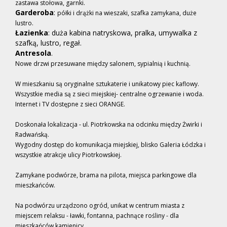
zastawa stołowa, garnki.
Garderoba
:
półki i drążki na wieszaki, szafka zamykana, duże
lustro.
Łazienka
: duża kabina natryskowa, pralka, umywalka z
szafką, lustro, regał.
Antresola
.
Nowe drzwi przesuwane między salonem, sypialnią i kuchnią.
W mieszkaniu są oryginalne sztukaterie i unikatowy piec kaflowy.
Wszystkie media są z sieci miejskiej- centralne ogrzewanie i woda.
Internet i TV dostępne z sieci ORANGE.
Doskonała lokalizacja - ul. Piotrkowska na odcinku między Żwirki i
Radwańską.
Wygodny dostęp do komunikacja miejskiej, blisko Galeria Łódzka i
wszystkie atrakcje ulicy Piotrkowskiej.
Zamykane podwórze, brama na pilota, miejsca parkingowe dla
mieszkańców.
Na podwórzu urządzono ogród, unikat w centrum miasta z
miejscem relaksu - ławki, fontanna, pachnące rośliny - dla
mieszkańców kamienicy.