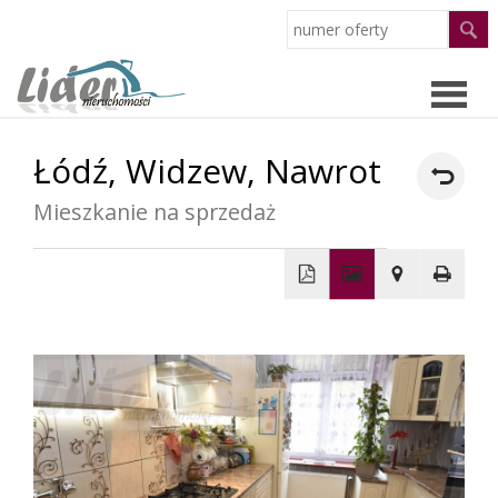
Łódź,
Widzew,
Nawrot
Strona
Mieszkanie na sprzedaż
główn
Oferty
O
+
−
firmie
Pracow
Partne