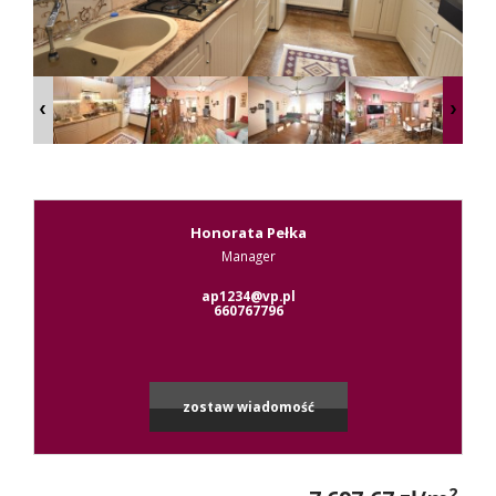
Kontak
RODO
Honorata Pełka
Manager
Leaflet
|
© MapTiler
©
OpenStreetMap
contributors
ap1234@vp.pl
660767796
zostaw wiadomość
2