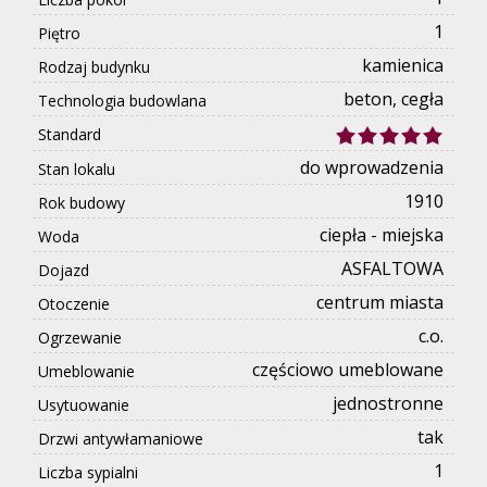
1
Piętro
kamienica
Rodzaj budynku
beton, cegła
Technologia budowlana
Standard
do wprowadzenia
Stan lokalu
1910
Rok budowy
ciepła - miejska
Woda
ASFALTOWA
Dojazd
centrum miasta
Otoczenie
c.o.
Ogrzewanie
częściowo umeblowane
Umeblowanie
jednostronne
Usytuowanie
tak
Drzwi antywłamaniowe
1
Liczba sypialni