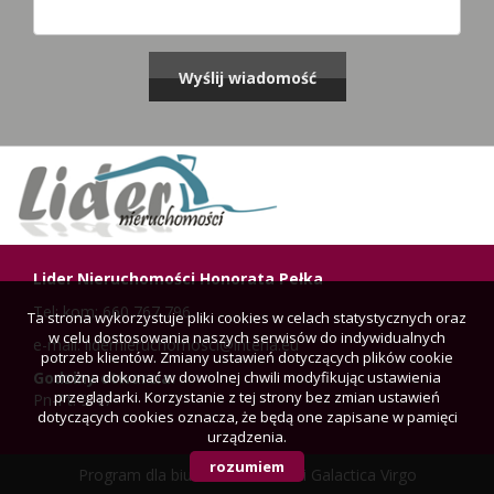
Lider Nieruchomości Honorata Pełka
Tel: kom: 660 767 796
Ta strona wykorzystuje pliki cookies w celach statystycznych oraz
w celu dostosowania naszych serwisów do indywidualnych
e-mail: lidernieruchomosci@interia.eu
potrzeb klientów. Zmiany ustawień dotyczących plików cookie
można dokonać w dowolnej chwili modyfikując ustawienia
Godziny otwarcia:
przeglądarki. Korzystanie z tej strony bez zmian ustawień
Pn-Pt: 9-17
dotyczących cookies oznacza, że będą one zapisane w pamięci
urządzenia.
rozumiem
Program dla biur nieruchomości
Galactica Virgo