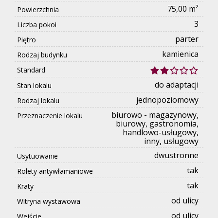
75,00 m²
Powierzchnia
3
Liczba pokoi
parter
Piętro
kamienica
Rodzaj budynku
Standard
do adaptacji
Stan lokalu
jednopoziomowy
Rodzaj lokalu
biurowo - magazynowy,
Przeznaczenie lokalu
biurowy, gastronomia,
handlowo-usługowy,
inny, usługowy
dwustronne
Usytuowanie
tak
Rolety antywłamaniowe
tak
Kraty
od ulicy
Witryna wystawowa
od ulicy
Wejście