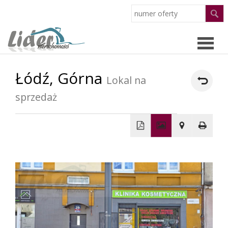
Łódź,
Górna
Strona
Lokal na
sprzedaż
główn
Oferty
O
+
−
firmie
Pracow
Partne