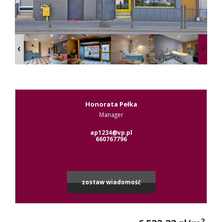
Kontak
RODO
Honorata Pełka
Manager
Leaflet
|
© MapTiler
©
OpenStreetMap
contributors
ap1234@vp.pl
660767796
zostaw wiadomość
2