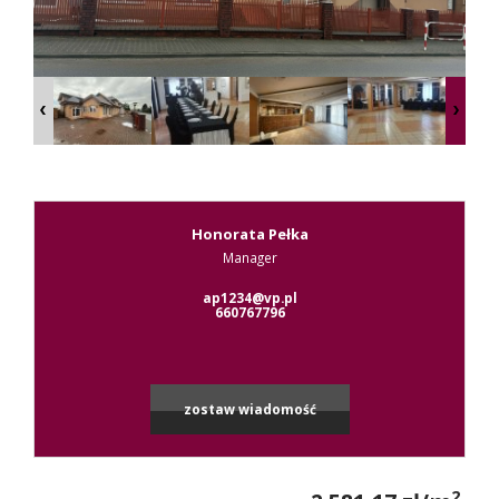
Kontak
RODO
Honorata Pełka
Manager
Leaflet
|
© MapTiler
©
OpenStreetMap
contributors
ap1234@vp.pl
660767796
zostaw wiadomość
2