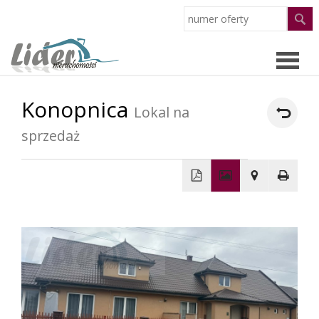
Konopnica
Strona
Lokal na
sprzedaż
główn
Oferty
O
+
−
firmie
Pracow
Partne