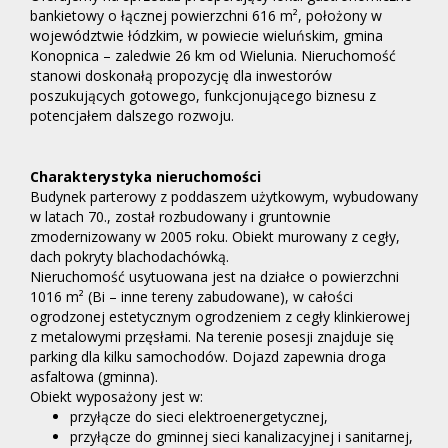
bankietowy o łącznej powierzchni 616 m², położony w
województwie łódzkim, w powiecie wieluńskim, gmina
Konopnica – zaledwie 26 km od Wielunia. Nieruchomość
stanowi doskonałą propozycję dla inwestorów
poszukujących gotowego, funkcjonującego biznesu z
potencjałem dalszego rozwoju.
Charakterystyka nieruchomości
Budynek parterowy z poddaszem użytkowym, wybudowany
w latach 70., został rozbudowany i gruntownie
zmodernizowany w 2005 roku. Obiekt murowany z cegły,
dach pokryty blachodachówką.
Nieruchomość usytuowana jest na działce o powierzchni
1016 m² (Bi – inne tereny zabudowane), w całości
ogrodzonej estetycznym ogrodzeniem z cegły klinkierowej
z metalowymi przęsłami. Na terenie posesji znajduje się
parking dla kilku samochodów. Dojazd zapewnia droga
asfaltowa (gminna).
Obiekt wyposażony jest w:
przyłącze do sieci elektroenergetycznej,
przyłącze do gminnej sieci kanalizacyjnej i sanitarnej,