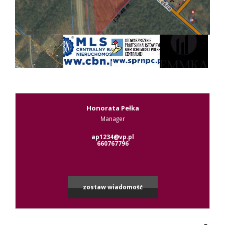
Kontak
RODO
Honorata Pełka
Manager
Leaflet
|
© MapTiler
©
OpenStreetMap
contributors
ap1234@vp.pl
660767796
zostaw wiadomość