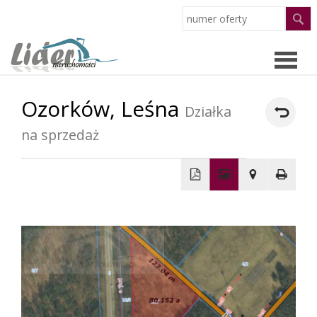
Ozorków,
Leśna
Strona
Działka
na sprzedaż
główn
Oferty
O
+
−
firmie
Pracow
Partne