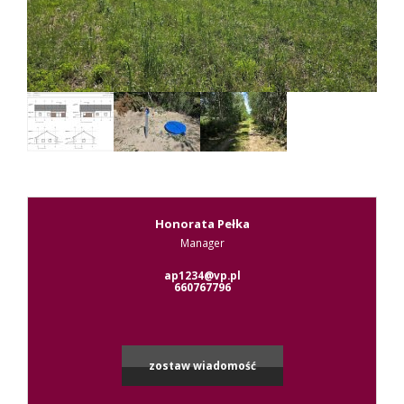
Kontak
RODO
Honorata Pełka
Manager
Leaflet
|
© MapTiler
©
OpenStreetMap
contributors
ap1234@vp.pl
660767796
zostaw wiadomość