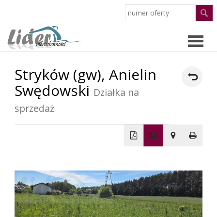
Stryków (gw),
Anielin
Strona
Swędowski
Działka na
główn
Oferty
sprzedaż
O
+
firmie
−
Pracow
Partne