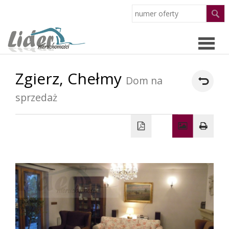
Zgierz,
Chełmy
Strona
Dom na
sprzedaż
główn
Oferty
O
firmie
Pracow
Partne