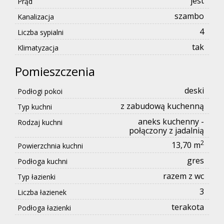
jest
Prąd
szambo
Kanalizacja
4
Liczba sypialni
tak
Klimatyzacja
Pomieszczenia
deski
Podłogi pokoi
z zabudową kuchenną
Typ kuchni
aneks kuchenny -
Rodzaj kuchni
połączony z jadalnią
2
13,70 m
Powierzchnia kuchni
gres
Podłoga kuchni
razem z wc
Typ łazienki
3
Liczba łazienek
terakota
Podłoga łazienki