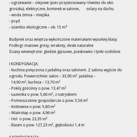
- ogrzewanie – olejowe (piec przystosowany również do eko
groszku), elektryczne, kominek w salonie, solary na dachu
- woda zimna – miejska
- prąd
3
- szambo ekologiczne – ok. 15 m
Budynek oraz wnętrza wykończone materiałami wysokiej klasy.
Podłogi: matowe gresy, terakoty, deski naturalne
Ściany wewnętrzne: gładzie gipsowe, piaskowiec i tynki ozdobne
I KONDYGNACJA:
- Kuchnia połączona z jadalnią oraz salonem. Z salonu wyjście do
2
ogrodu. Powierzchnie: salon – 33,90 m
jadalnia –
2
2
14,90 m
, kuchnia – 13,70 m
2
- Pokój gościnny o pow. 13,47 m
2
- Łazienka o pow. 5,66 m
, z natryskiem
2
- Pomieszczenie gospodarcze o pow. 5,56 m
2
- Kotłownia o pow. 5,80 m
2
- Wiatrołap o pow. 4,96 m
2
- Hol o pow. 23,35 m
2
- Basen o pow. 127,23 m
, głębokości 1,4 m