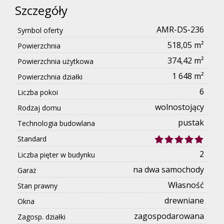
Szczegóły
AMR-DS-236
Symbol oferty
518,05 m²
Powierzchnia
374,42 m²
Powierzchnia użytkowa
1 648 m²
Powierzchnia działki
6
Liczba pokoi
wolnostojący
Rodzaj domu
pustak
Technologia budowlana
Standard
2
Liczba pięter w budynku
na dwa samochody
Garaż
Własność
Stan prawny
drewniane
Okna
zagospodarowana
Zagosp. działki