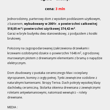
cena:
3 mln
Jednorodzinny, parterowy dom z wysokim poddaszem użytkowym,
z basenem,
wybudowany w 2001r. o powierzchni całkowitej
2
2
518,05 m
i powierzchni użytkowej 374,42 m
.
Garaż w bryle budynku dwu-stanowiskowy, z podjazdem z kostki
brukowej.
Położony na zagospodarowanej (zakrzewiona drzewkami i
2
krzewami ozdobnymi) działce o powierzchni 1648 m
, ogrodzonej
murowanym płotem z drewnianymi elementami z bramą o napędzie
elektrycznym.
Dom zbudowany z pustaka ceramicznego Max i ocieplany
styropianem, kominy z cegły pełnej. Tynki zewnętrzne ozdobne z
naturalnymi kamieniami. Stropy Teriva. Dach pokryty wysokiej klasy
dachówką ceramiczną. Stolarka okienna drewniana z zewnętrznymi
roletami antywłamaniowymi, natomiast wewnątrz – rolety
drewniane.
MEDIA :