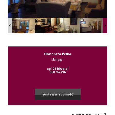
Kontak
RODO
Honorata Pełka
Manager
ap1234@vp.pl
660767796
zostaw wiadomość
2