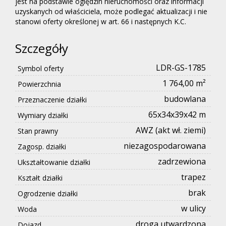
jest na podstawie oględzin nieruchomości oraz informacji
uzyskanych od właściciela, może podlegać aktualizacji i nie
stanowi oferty określonej w art. 66 i następnych K.C.
Szczegóły
LDR-GS-1785
Symbol oferty
1 764,00 m²
Powierzchnia
budowlana
Przeznaczenie działki
65x34x39x42 m
Wymiary działki
AWZ (akt wł. ziemi)
Stan prawny
niezagospodarowana
Zagosp. działki
zadrzewiona
Ukształtowanie działki
trapez
Kształt działki
brak
Ogrodzenie działki
w ulicy
Woda
droga utwardzona
Dojazd