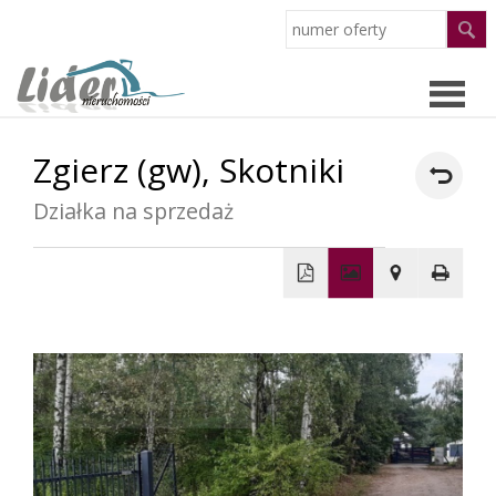
Zgierz (gw),
Skotniki
Strona
Działka na sprzedaż
główn
Oferty
O
+
−
firmie
Pracow
Partne