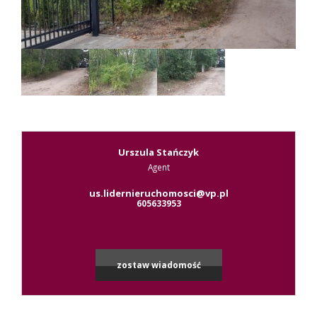
Kontak
RODO
Urszula Stańczyk
Agent
Leaflet
|
© MapTiler
©
OpenStreetMap
contributors
us.lidernieruchomosci@vp.pl
605633953
zostaw wiadomość