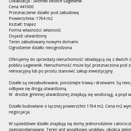
Lokalizacja : Skotniki okolice Łagiewnik
Cena 441000
Przeznaczenie działki: pod zabudowę
Powierzchnia: 1764 m2
Kształt: trapez
Forma własności: własność
Dojazd: utwardzony
Teren zabudowany nowymi domami
Ogrodzenie działki: nieogrodzona
Oferujemy do sprzedaży nieruchomość składającą się z dwóch 
pobliżu Łagiewnik. Nieruchomość może być przeznaczona pod 
rekreacyjną lub po prostu stanowić zakup inwestycyjny.
Działki są niezabudowane, porośnięte trawą i drzewami. Są ni
odbywa się drogą utwardzoną.
W drodze gminnej utwardzonej znajdują się wodociąg, a prąd w 
Działki budowlane o łącznej powierzchni 1764 m2. Cena m2 wyn
negocjacja.
W sąsiedztwie działki znajdują się domy jednorodzinne całoroczn
zagospodarowane. Teren jest wyjątkowo urokliwy, okolica zielona