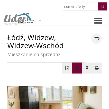
Łódź,
Widzew,
Strona
Widzew-Wschód
główn
Oferty
Mieszkanie na sprzedaż
O
+
firmie
−
Pracow
Partne