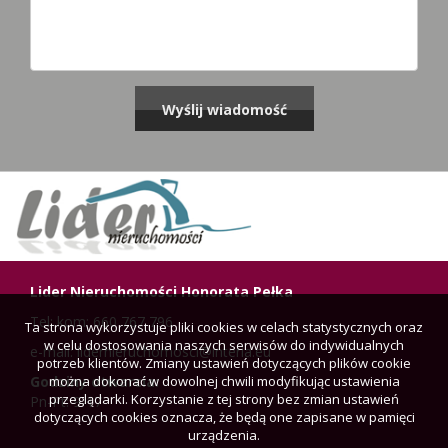
Lider Nieruchomości Honorata Pełka
Tel: kom: 660 767 796
Ta strona wykorzystuje pliki cookies w celach statystycznych oraz
w celu dostosowania naszych serwisów do indywidualnych
e-mail: lidernieruchomosci@interia.eu
potrzeb klientów. Zmiany ustawień dotyczących plików cookie
można dokonać w dowolnej chwili modyfikując ustawienia
Godziny otwarcia:
przeglądarki. Korzystanie z tej strony bez zmian ustawień
Pn-Pt: 9-17
dotyczących cookies oznacza, że będą one zapisane w pamięci
urządzenia.