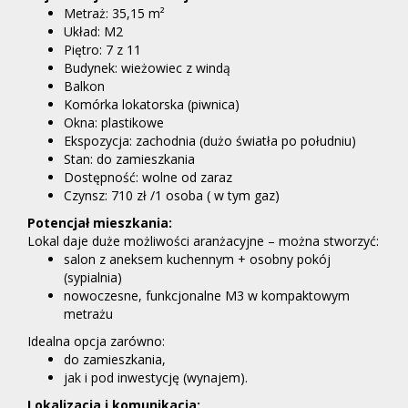
Metraż: 35,15 m²
Układ: M2
Piętro: 7 z 11
Budynek: wieżowiec z windą
Balkon
Komórka lokatorska (piwnica)
Okna: plastikowe
Ekspozycja: zachodnia (dużo światła po południu)
Stan: do zamieszkania
Dostępność: wolne od zaraz
Czynsz: 710 zł /1 osoba ( w tym gaz)
Potencjał mieszkania:
Lokal daje duże możliwości aranżacyjne – można stworzyć:
salon z aneksem kuchennym + osobny pokój
(sypialnia)
nowoczesne, funkcjonalne M3 w kompaktowym
metrażu
Idealna opcja zarówno:
do zamieszkania,
jak i pod inwestycję (wynajem).
Lokalizacja i komunikacja: