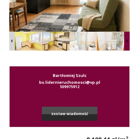
Kontak
RODO
Bartłomiej Szulc
bs.lidernieruchomosci@vp.pl
Leaflet
|
© MapTiler
©
OpenStreetMap
contributors
509975912
zostaw wiadomość
2